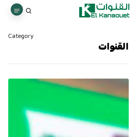
Ski
Menu
t
search
Close
mai
Menu
conten
Category
القنوات
يوم
دراسي
حول
أنابيب
الضغط
العالي
(FTI)