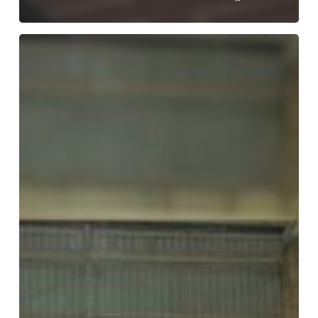
تدشين
خط
انتاج
جديد
لشركة
القنوات