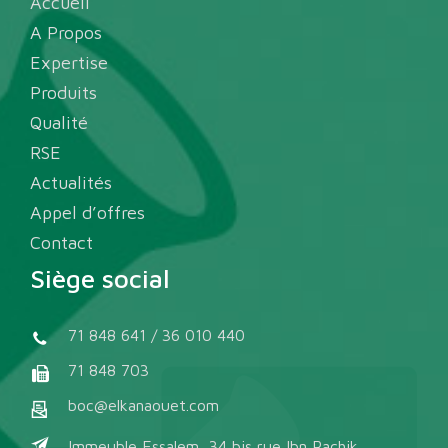
Accueil
A Propos
Expertise
Produits
Qualité
RSE
Actualités
Appel d’offres
Contact
Siège social
71 848 641 / 36 010 440
71 848 703
boc@elkanaouet.com
Immeuble Essalem, 34 bis rue Ibn Rachik