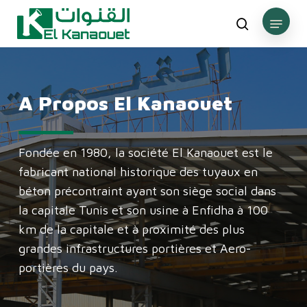
Skip
Menu
to
Recherche
Close
main
Menu
content
A
Propos
El
Kanaouet
Fondée en 1980, la société El Kanaouet est le
fabricant national historique des tuyaux en
béton précontraint ayant son siège social dans
la capitale Tunis et son usine à Enfidha à 100
km de la capitale et à proximité des plus
grandes infrastructures portières et Aero-
portières du pays.